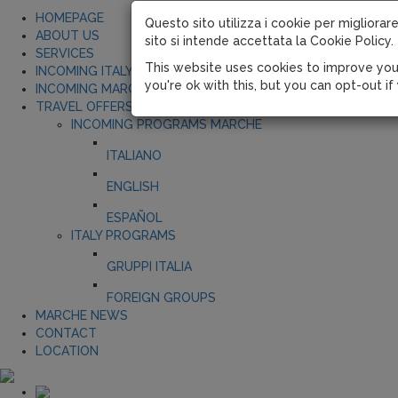
HOMEPAGE
Questo sito utilizza i cookie per migliorare
ABOUT US
sito si intende accettata la Cookie Policy.
SERVICES
This website uses cookies to improve you
INCOMING ITALY
you're ok with this, but you can opt-out if
INCOMING MARCHE
TRAVEL OFFERS
INCOMING PROGRAMS MARCHE
ITALIANO
ENGLISH
ESPAÑOL
ITALY PROGRAMS
GRUPPI ITALIA
FOREIGN GROUPS
MARCHE NEWS
CONTACT
LOCATION